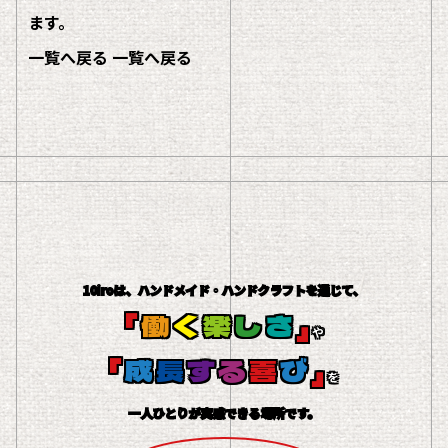
ます。
一覧へ戻る
一覧へ戻る
10iroは、ハンドメイド・ハンドクラフトを通じて、
「
働
く
楽
し
さ
」
や
「
成
長
す
る
喜
び
」
を
一人ひとりが実感できる場所です。