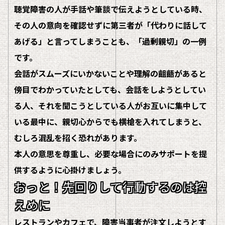
聴覚障害の人が手話や筆談で伝えようとしている時、
その人の意向を確認せずに第三者が「代わりに話して
あげる」と言ってしまうことも、「過剰親切」の一例
です。
会話がスムーズにいかないことや理解の齟齬があると
傍目でわかっていたとしても、会話をしようとしてい
る人、それを聞こうとしている人がお互いに集中して
いる最中に、親切心からでも横槍を入れてしまうと、
むしろ混乱を招く恐れがあります。
本人の意思を尊重し、必要な場合にのみサポートを提
供するように心掛けましょう。
おっと！先回りして行動するのは控
えめに
レストランやカフェで、障害当事者が注文しようとす