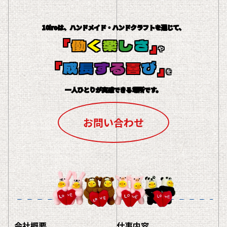
10iroは、ハンドメイド・ハンドクラフトを通じて、
「
働
く
楽
し
さ
」
や
「
成
長
す
る
喜
び
」
を
一人ひとりが実感できる場所です。
お問い合わせ
会社概要
仕事内容