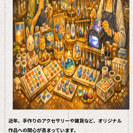
近年、手作りのアクセサリーや雑貨など、オリジナル
作品への関心が高まっています。