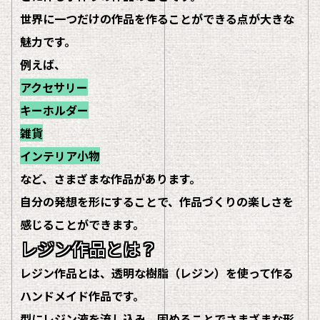
世界に一つだけの作品を作ることができる点が大きな
魅力です。
例えば、
アクセサリー
キーホルダー
雑貨
インテリア小物
など、さまざまな作品があります。
自分の発想を形にすることで、作品づくりの楽しさを
感じることができます。
レジン作品とは？
レジン作品とは、透明な樹脂（レジン）を使って作る
ハンドメイド作品です。
型にレジン液を流し込み、固めることでさまざまな形