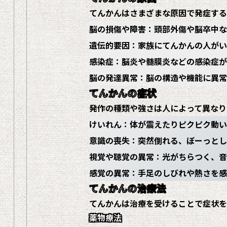
てんかんはさまざまな原因で発症する
脳の損傷や障害
：頭部外傷や脳卒中な
遺伝的要因
：家族にてんかんの人がい
感染症
：脳炎や髄膜炎などの感染症が
脳の発達異常
：脳の構造や機能に異常
てんかんの症状
発作の種類や強さは人によって異なり
けいれん
：体が震えたりピクピク動い
意識の喪失
：突然倒れる、ぼーっとし
視覚や聴覚の異常
：光がちらつく、音
感覚の異常
：手足のしびれや熱さを感
てんかんの治療法
てんかんは治療を受けることで症状を
薬物療法