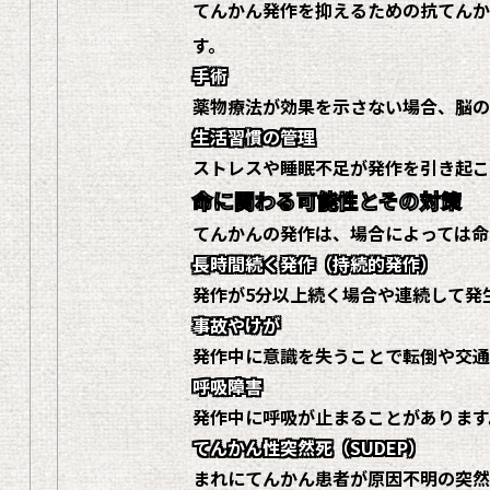
てんかん発作を抑えるための抗てんか
す。
手術
薬物療法が効果を示さない場合、脳の
生活習慣の管理
ストレスや睡眠不足が発作を引き起こ
命に関わる可能性とその対策
てんかんの発作は、場合によっては命
長時間続く発作（持続的発作）
発作が5分以上続く場合や連続して発
事故やけが
発作中に意識を失うことで転倒や交通
呼吸障害
発作中に呼吸が止まることがあります
てんかん性突然死（SUDEP）
まれにてんかん患者が原因不明の突然