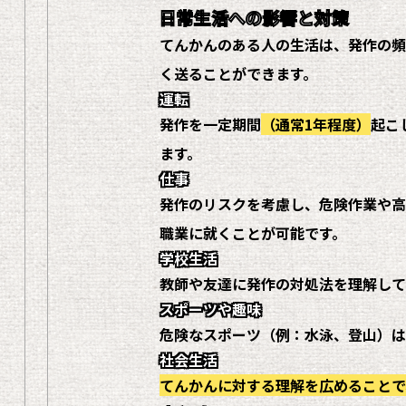
日常生活への影響と対策
てんかんのある人の生活は、発作の頻
く送ることができます。
運転
発作を一定期間
（通常1年程度）
起こ
ます。
仕事
発作のリスクを考慮し、危険作業や高
職業に就くことが可能です。
学校生活
教師や友達に発作の対処法を理解して
スポーツや趣味
危険なスポーツ（例：水泳、登山）は
社会生活
てんかんに対する理解を広めることで