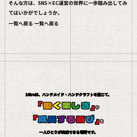
そんな方は、SNS×EC運営の世界に一歩踏み出してみ
てはいかがでしょうか。
一覧へ戻る
一覧へ戻る
10iroは、ハンドメイド・ハンドクラフトを通じて、
「
働
く
楽
し
さ
」
や
「
成
長
す
る
喜
び
」
を
一人ひとりが実感できる場所です。