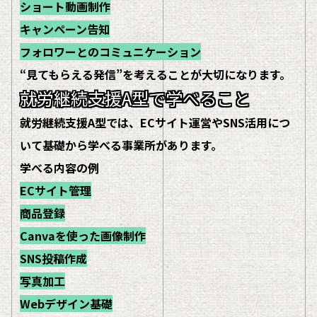
ショート動画制作
キャンペーン告知
フォロワーとのコミュニケーション
“見てもらえる発信”を考えることが大切になります。
就労継続支援A型で学べること
就労継続支援A型では、ECサイト運営やSNS活用につ
いて基礎から学べる事業所があります。
学べる内容の例
ECサイト管理
商品登録
Canvaを使った画像制作
SNS投稿作成
写真加工
Webデザイン基礎