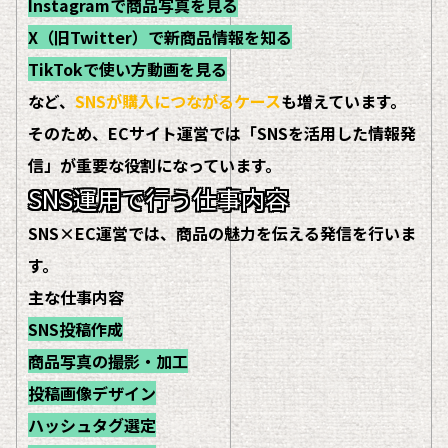
Instagramで商品写真を見る
X（旧Twitter）で新商品情報を知る
TikTokで使い方動画を見る
など、
SNSが購入につながるケース
も増えています。
そのため、ECサイト運営では「SNSを活用した情報発
信」が重要な役割になっています。
SNS運用で行う仕事内容
SNS×EC運営では、商品の魅力を伝える発信を行いま
す。
主な仕事内容
SNS投稿作成
商品写真の撮影・加工
投稿画像デザイン
ハッシュタグ選定