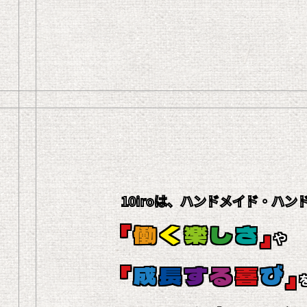
10iroは、ハンドメイド・ハ
「
働
く
楽
し
さ
」
や
「
成
長
す
る
喜
び
」