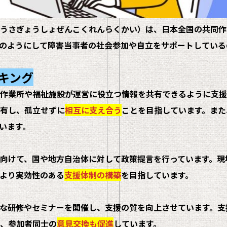
うさぎょうしょぜんこくれんらくかい）は、日本全国の共同作
のようにして障害当事者の社会参加や自立をサポートしている
ーキング
作業所や福祉施設が運営に役立つ情報を共有できるように支援
有し、孤立せずに
相互に支え合う
ことを目指しています。
また
います。
向けて、国や地方自治体に対して政策提言を行っています。現
より実効性のある
支援体制の構築
を目指しています。
な研修やセミナーを開催し、支援の質を向上させています。支
、
参加者同士の
意見交換も促進
しています。