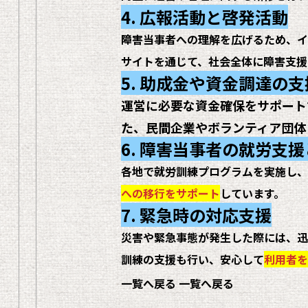
4. 広報活動と啓発活動
障害当事者への理解を広げるため、イ
サイトを通じて、
社会全体に障害支援
5. 助成金や資金調達の支
運営に必要な資金確保をサポート
た、民間企業やボランティア団体
6. 障害当事者の就労支
各地で就労訓練プログラムを実施し、
への移行をサポート
しています。
7. 緊急時の対応支援
災害や緊急事態が発生した際には、迅
訓練の支援も行い、
安心して
利用者を
一覧へ戻る
一覧へ戻る