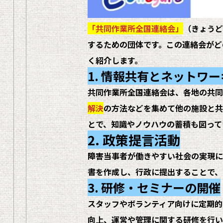
「共同作業所全国連絡会」
（きょうど
するための団体です。この連絡会がど
く紹介します。
1. 情報共有とネットワ
共同作業所全国連絡会は、各地の共同
解決
の方法などを集めて他の施設と共
とで、知識やノウハウの蓄積も図って
2. 政策提言活動
障害当事者が働きやすい社会の実現に
書を作成し、行政に提出することで、
3. 研修・セミナーの開催
スタッフやボランティア向けに定期的
向上、運営や管理に関する研修を行い